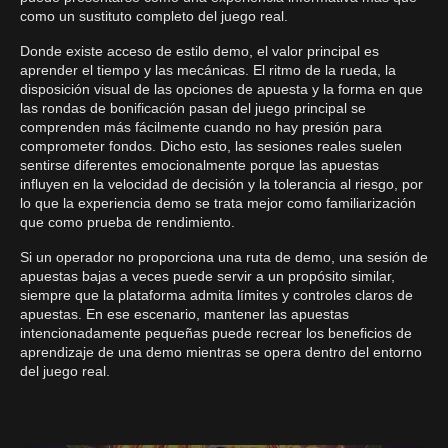
como un sustituto completo del juego real.
Donde existe acceso de estilo demo, el valor principal es
aprender el tiempo y las mecánicas. El ritmo de la rueda, la
disposición visual de las opciones de apuesta y la forma en que
las rondas de bonificación pasan del juego principal se
comprenden más fácilmente cuando no hay presión para
comprometer fondos. Dicho esto, las sesiones reales suelen
sentirse diferentes emocionalmente porque las apuestas
influyen en la velocidad de decisión y la tolerancia al riesgo, por
lo que la experiencia demo se trata mejor como familiarización
que como prueba de rendimiento.
Si un operador no proporciona una ruta de demo, una sesión de
apuestas bajas a veces puede servir a un propósito similar,
siempre que la plataforma admita límites y controles claros de
apuestas. En ese escenario, mantener las apuestas
intencionadamente pequeñas puede recrear los beneficios de
aprendizaje de una demo mientras se opera dentro del entorno
del juego real.