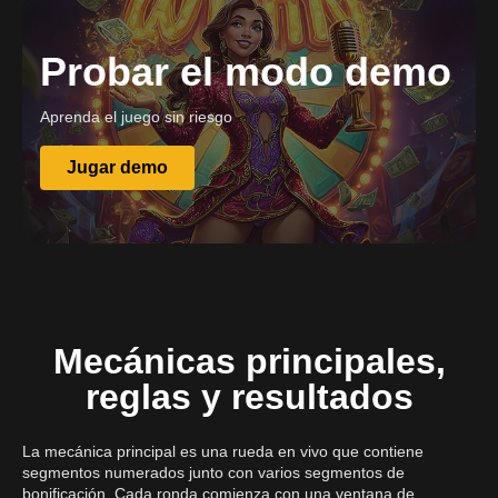
Probar el modo demo
Aprenda el juego sin riesgo
Jugar demo
Mecánicas principales,
reglas y resultados
La mecánica principal es una rueda en vivo que contiene
segmentos numerados junto con varios segmentos de
bonificación. Cada ronda comienza con una ventana de