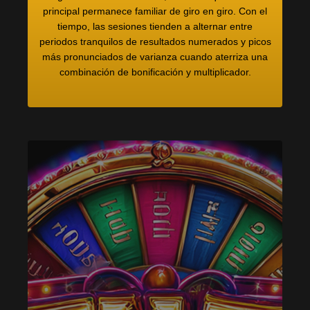
principal permanece familiar de giro en giro. Con el
tiempo, las sesiones tienden a alternar entre
periodos tranquilos de resultados numerados y picos
más pronunciados de varianza cuando aterriza una
combinación de bonificación y multiplicador.