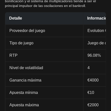
bonificación y el sistema de multiplicadores tiende a ser el
principal impulsor de las oscilaciones en el bankroll.
Detalle
Información
Proveedor del juego
Evolution G
Tipo de juego
Juego de cas
RTP
96.08%
Nivel de volatilidad
4
Ganancia máxima
€4000
Apuesta mínima
€10
Apuesta máxima
€2000