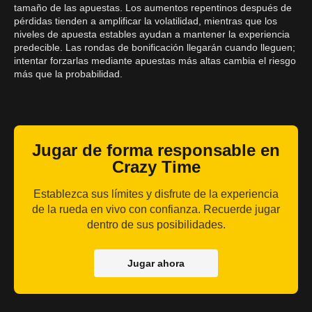
tamaño de las apuestas. Los aumentos repentinos después de
pérdidas tienden a amplificar la volatilidad, mientras que los
niveles de apuesta estables ayudan a mantener la experiencia
predecible. Las rondas de bonificación llegarán cuando lleguen;
intentar forzarlas mediante apuestas más altas cambia el riesgo
más que la probabilidad.
Jugar de forma responsable en
Crazy Time
Establezca sus límites y disfrute de la experiencia
de la rueda en vivo con confianza. Recuerde jugar
dentro de sus posibilidades.
Jugar ahora