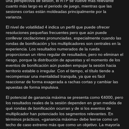
una perspectiva de sesión, el RTP se vuelve más relevante
cuanto más largo es el periodo de juego, mientras que las
sesiones cortas están moldeadas principalmente por la
varianza.
El nivel de volatilidad 4 indica un perfil que puede ofrecer
resoluciones pequeñas frecuentes pero que aún puede
conllevar oscilaciones pronunciadas, especialmente cuando las
rondas de bonificación y los multiplicadores son centrales en la
experiencia. Los resultados numerados de la rueda
proporcionan un ritmo regular de resultados, pero no eliminan el
riesgo, porque la distribución de apuestas y el momento de los
eventos de bonificación aún pueden empujar la sesión hacia
territorio estable o irregular. Con el tiempo, el título tiende a
recompensar una mentalidad tranquila, ya que es fácil
reaccionar de forma exagerada a rachas cortas y cambiar las
apuestas de forma impulsiva.
El potencial de ganancia máxima se presenta como €4000, pero
los resultados reales de la sesión dependen en gran medida de
qué rondas de bonificación ocurran y de si los eventos de
multiplicador han potenciado los segmentos relevantes. En
términos prácticos, «ganancia máxima» debe leerse como un
techo de caso extremo más que como un objetivo. La mayoría