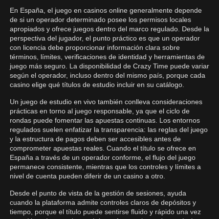
En España, el juego en casinos online generalmente depende
de si un operador determinado posee los permisos locales
apropiados y ofrece juegos dentro del marco regulado. Desde la
perspectiva del jugador, el punto práctico es que un operador
con licencia debe proporcionar información clara sobre
términos, límites, verificaciones de identidad y herramientas de
juego más seguro. La disponibilidad de Crazy Time puede variar
según el operador, incluso dentro del mismo país, porque cada
casino elige qué títulos de estudio incluir en su catálogo.
Un juego de estudio en vivo también conlleva consideraciones
prácticas en torno al juego responsable, ya que el ciclo de
rondas puede fomentar las apuestas continuas. Los entornos
regulados suelen enfatizar la transparencia: las reglas del juego
y la estructura de pagos deben ser accesibles antes de
comprometer apuestas reales. Cuando el título se ofrece en
España a través de un operador conforme, el flujo del juego
permanece consistente, mientras que los controles y límites a
nivel de cuenta pueden diferir de un casino a otro.
Desde el punto de vista de la gestión de sesiones, ayuda
cuando la plataforma admite controles claros de depósitos y
tiempo, porque el título puede sentirse fluido y rápido una vez