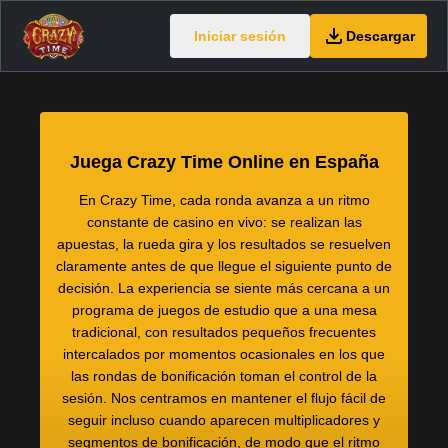
Iniciar sesión
Descargar
Juega Crazy Time Online en España
En Crazy Time, cada ronda avanza a un ritmo
constante de casino en vivo: se realizan las
apuestas, la rueda gira y los resultados se resuelven
claramente antes de que llegue el siguiente punto de
decisión. La experiencia se siente más cercana a un
programa de juegos de estudio que a una mesa
tradicional, con resultados pequeños frecuentes
intercalados por momentos ocasionales en los que
las rondas de bonificación toman el control de la
sesión. Nos centramos en mantener el flujo fácil de
seguir incluso cuando aparecen multiplicadores y
segmentos de bonificación, de modo que el ritmo