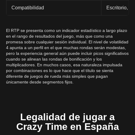
Compatibilidad
Escritorio, mó
El RTP se presenta como un indicador estadístico a largo plazo
en el rango de resultados del juego, más que como una
promesa sobre cualquier sesión individual. El nivel de volatilidad
4 apunta a un perfil en el que muchas rondas serán modestas,
pero la experiencia general aún puede incluir picos significativos
cuando se alinean las rondas de bonificación y los
multiplicadores. En muchos casos, esa naturaleza impulsada
por combinaciones es lo que hace que el título se sienta
diferente de juegos de rueda más simples que pagan
únicamente desde segmentos fijos.
Legalidad de jugar a
Crazy Time en España