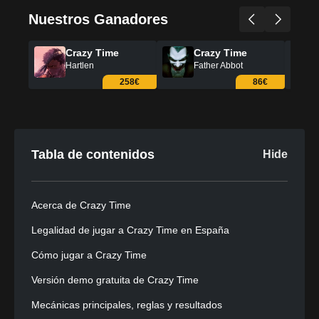
Nuestros Ganadores
Crazy Time
Crazy Time
Hartlen
Father Abbot
258€
86€
Tabla de contenidos
Hide
Acerca de Crazy Time
Legalidad de jugar a Crazy Time en España
Cómo jugar a Crazy Time
Versión demo gratuita de Crazy Time
Mecánicas principales, reglas y resultados