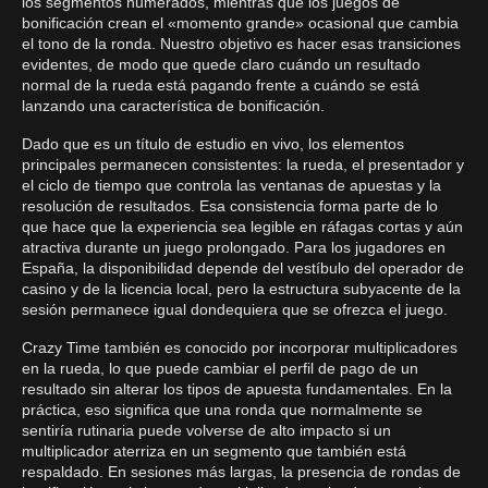
los segmentos numerados, mientras que los juegos de
bonificación crean el «momento grande» ocasional que cambia
el tono de la ronda. Nuestro objetivo es hacer esas transiciones
evidentes, de modo que quede claro cuándo un resultado
normal de la rueda está pagando frente a cuándo se está
lanzando una característica de bonificación.
Dado que es un título de estudio en vivo, los elementos
principales permanecen consistentes: la rueda, el presentador y
el ciclo de tiempo que controla las ventanas de apuestas y la
resolución de resultados. Esa consistencia forma parte de lo
que hace que la experiencia sea legible en ráfagas cortas y aún
atractiva durante un juego prolongado. Para los jugadores en
España, la disponibilidad depende del vestíbulo del operador de
casino y de la licencia local, pero la estructura subyacente de la
sesión permanece igual dondequiera que se ofrezca el juego.
Crazy Time también es conocido por incorporar multiplicadores
en la rueda, lo que puede cambiar el perfil de pago de un
resultado sin alterar los tipos de apuesta fundamentales. En la
práctica, eso significa que una ronda que normalmente se
sentiría rutinaria puede volverse de alto impacto si un
multiplicador aterriza en un segmento que también está
respaldado. En sesiones más largas, la presencia de rondas de