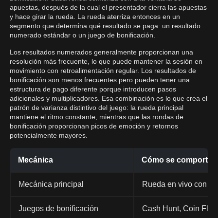
apuestas, después de la cual el presentador cierra las apuestas
y hace girar la rueda. La rueda aterriza entonces en un
segmento que determina qué resultado se paga: un resultado
numerado estándar o un juego de bonificación.
Los resultados numerados generalmente proporcionan una
resolución más frecuente, lo que puede mantener la sesión en
movimiento con retroalimentación regular. Los resultados de
bonificación son menos frecuentes pero pueden tener una
estructura de pago diferente porque introducen pasos
adicionales y multiplicadores. Esa combinación es lo que crea el
patrón de varianza distintivo del juego: la rueda principal
mantiene el ritmo constante, mientras que las rondas de
bonificación proporcionan picos de emoción y retornos
potencialmente mayores.
Mecánica
Cómo se comporta
Mecánica principal
Rueda en vivo con seg
Juegos de bonificación
Cash Hunt, Coin Flip