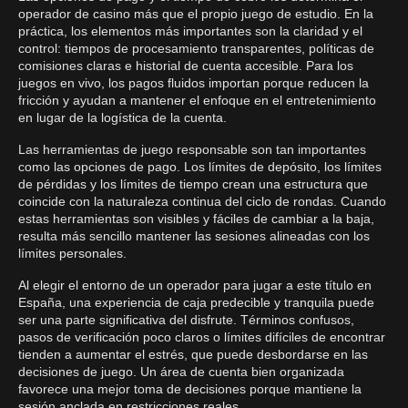
operador de casino más que el propio juego de estudio. En la
práctica, los elementos más importantes son la claridad y el
control: tiempos de procesamiento transparentes, políticas de
comisiones claras e historial de cuenta accesible. Para los
juegos en vivo, los pagos fluidos importan porque reducen la
fricción y ayudan a mantener el enfoque en el entretenimiento
en lugar de la logística de la cuenta.
Las herramientas de juego responsable son tan importantes
como las opciones de pago. Los límites de depósito, los límites
de pérdidas y los límites de tiempo crean una estructura que
coincide con la naturaleza continua del ciclo de rondas. Cuando
estas herramientas son visibles y fáciles de cambiar a la baja,
resulta más sencillo mantener las sesiones alineadas con los
límites personales.
Al elegir el entorno de un operador para jugar a este título en
España, una experiencia de caja predecible y tranquila puede
ser una parte significativa del disfrute. Términos confusos,
pasos de verificación poco claros o límites difíciles de encontrar
tienden a aumentar el estrés, que puede desbordarse en las
decisiones de juego. Un área de cuenta bien organizada
favorece una mejor toma de decisiones porque mantiene la
sesión anclada en restricciones reales.